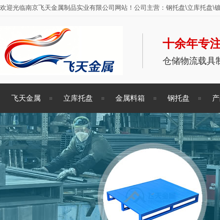
欢迎光临南京飞天金属制品实业有限公司网站！公司主营：钢托盘\立库托盘\镀
十余年专注
仓储物流载具
飞天金属
立库托盘
金属料箱
钢托盘
产