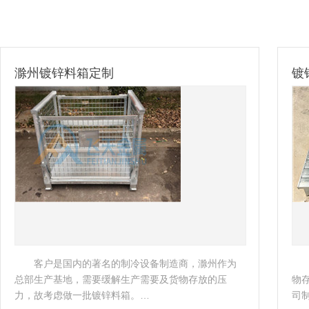
镀锌钢托盘-出口比利时
制冷设备制造商，滁州作为
客户是一家外企公司，准备
生产需要及货物存放的压
物存储，南京飞天了解企业实际
箱。…
司制定了相应的托盘方案。 …