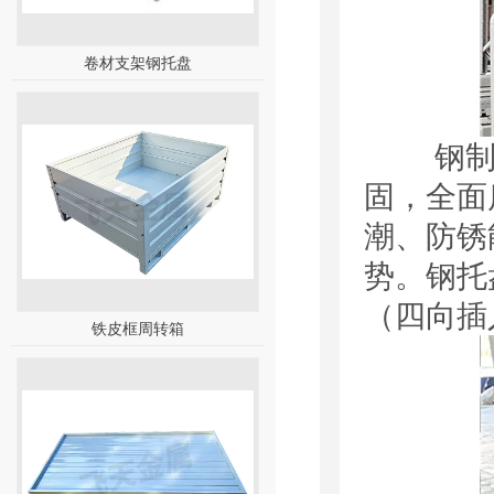
卷材支架钢托盘
钢制托
固，全面
潮、防锈
势。钢托
（四向插
铁皮框周转箱