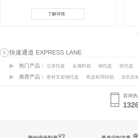
详情
了解详情
快速通道 EXPRESS LANE
热门产品：
立库托盘
金属料箱
钢托盘
铁托盘
推荐产品：
卷材支架钢托盘
铁皮框周转箱
加长款
咨询热
132
132
预约现场勘测
量身定制方案