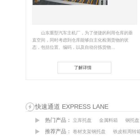
，为了便捷的利用仓库的垂
客户是国内的著名的制冷设备
能够自主化检测货物的状
总部生产基地，需要缓解生产需要
及自动分拣货物…
力，故考虑做一批镀锌料箱。…
详情
了解详情
快速通道 EXPRESS LANE
热门产品：
立库托盘
金属料箱
钢托盘
推荐产品：
卷材支架钢托盘
铁皮框周转