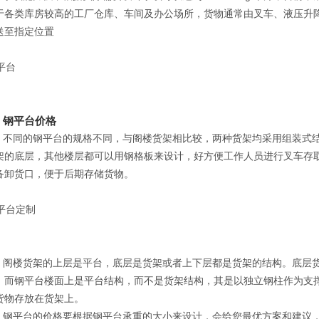
于各类库房较高的工厂仓库、车间及办公场所，货物通常由叉车、液压升
送至指定位置
平台价格
的钢平台的规格不同，与阁楼货架相比较，两种货架均采用组装式结
架的底层，其他楼层都可以用钢格板来设计，好方便工作人员进行叉车存
备卸货口，便于后期存储货物。
货架的上层是平台，底层是货架或者上下层都是货架的结构。底层货
。而钢平台楼面上是平台结构，而不是货架结构，其是以独立钢柱作为支
合将货物存放在货架上
台的价格要根据钢平台承重的大小来设计，会给您最优方案和建议，