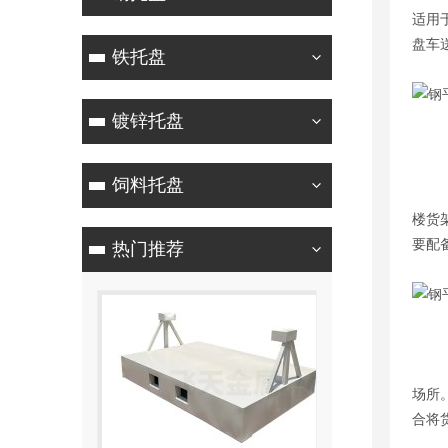
适用
盘车
铁托盘
镀锌托盘
钢
饲料托盘
不同
楼货
要配
热门推荐
阁楼
场所
钢平