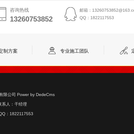
咨询热线
邮箱：13260753852@163.c
13260753852
13260753852
QQ：1822117553
定制方案
专业施工团队
实业有限公司
Power by DedeCms
联系人：干经理
Q：1822117553