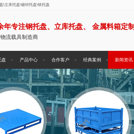
\立库托盘\镀锌托盘\铁托盘
余年专注钢托盘、立库托盘、 金属料箱定
储物流载具制造商
托盘
产品中心
合作客户
经典案例
新闻资讯