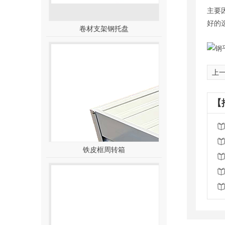
主要
好的
卷材支架钢托盘
上
【
铁皮框周转箱