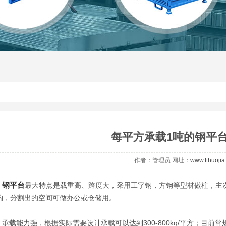
每平方承载1吨的钢平
作者：管理员 网址：
www.fthuoji
钢平台
最大特点是载重高、跨度大，采用工字钢，方钢等型材做柱，主次
构，分割出的空间可做办公或仓储用。
能力强，根据实际需要设计承载可以达到300-800kg/平方；目前常规