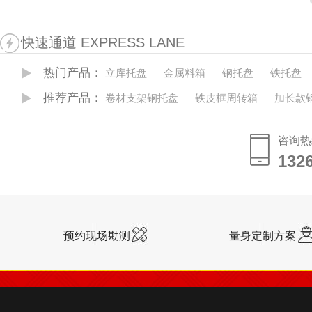
快速通道 EXPRESS LANE
热门产品：
立库托盘
金属料箱
钢托盘
铁托盘
推荐产品：
卷材支架钢托盘
铁皮框周转箱
加长款
咨询热
132
132
预约现场勘测
量身定制方案