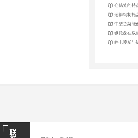
仓储笼的特
运输钢制托
中型货架能
钢托盘在载
静电喷塑与