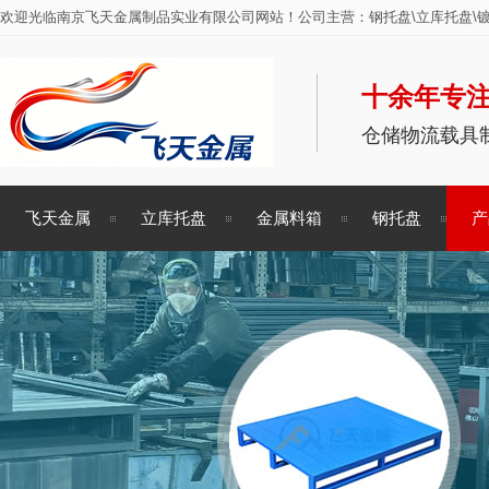
欢迎光临南京飞天金属制品实业有限公司网站！公司主营：钢托盘\立库托盘\镀
十余年专注
仓储物流载具
飞天金属
立库托盘
金属料箱
钢托盘
产