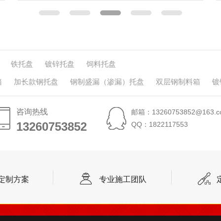
铁托盘
镀锌托盘
饲料托盘
箱
加长款钢托盘
钢制盛漏（渗漏）托盘
双层钢制料箱
镀
咨询热线
邮箱：13260753852@163.c
13260753852
13260753852
QQ：1822117553
定制方案
专业施工团队