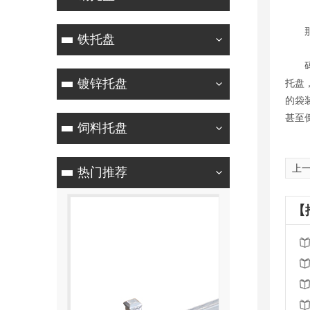
那
铁托盘
码垛
镀锌托盘
托盘
的袋
甚至
饲料托盘
上
热门推荐
【