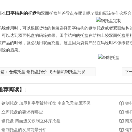
田字结构的托盘
么
和双面托盘的差异点在哪儿呢？我们应该在什么场合
使用时，可以根据货物的包装选择田字结构的钢制托盘或者双面结构的
，可以达到双面托盘的码垛效果。田字结构的托盘在结构上较双面托盘用
装产品的时候，就必须用双面托盘。这是因为袋装产品在码垛时不像纸箱
倒跺的后果。
一篇：
仓储托盘 钢托盘报价 飞天物流钢托盘批发
下
推荐阅读】↓
钢制托盘 加厚川字型镀锌托盘 南京飞天金属环保
钢
立库托盘的要求有哪些
钢
钢托盘 四面进叉铁制立体库托盘
南
钢制托盘的发展前景分析
钢