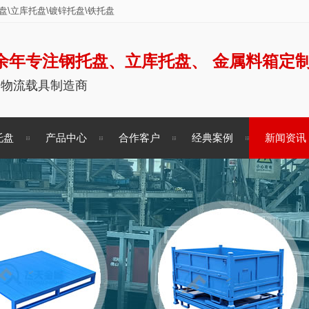
\立库托盘\镀锌托盘\铁托盘
余年专注钢托盘、立库托盘、 金属料箱定
储物流载具制造商
托盘
产品中心
合作客户
经典案例
新闻资讯