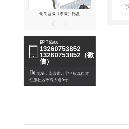
托盘
钢制盛漏（渗漏）托盘
咨询热线
13260753852
13260753852（微
信）
地址：南京市江宁区横溪街道
红旗社区玫瑰大道9号