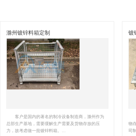
定制
镀锌钢托盘-出口比
著名的制冷设备制造商，滁州作为
客户是一家外企公司
要缓解生产需要及货物存放的压
物存储，南京飞天了解企
镀锌料箱。…
司制定了相应的托盘方案