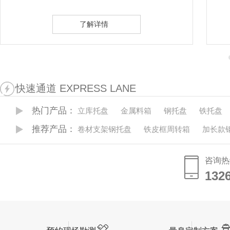
了解详情
了
快速通道 EXPRESS LANE
热门产品：
立库托盘
金属料箱
钢托盘
铁托盘
推荐产品：
卷材支架钢托盘
铁皮框周转箱
加长款
咨询热
132
132