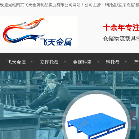
欢迎光临南京飞天金属制品实业有限公司网站！公司主营：钢托盘\立库托盘\镀
十余年专注
仓储物流载具
飞天金属
立库托盘
金属料箱
钢托盘
产