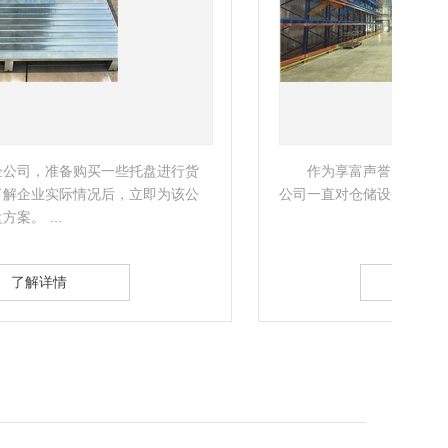
作为享富声誉的跨国集团，奇华顿香精香料有限
公司一直对仓储设备有着极高的管理要求。…
类较
架。
了解详情