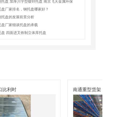
制托盘 加厚川字型镀锌托盘 南京飞天金属环保
托盘厂家排名，钢托盘哪家好？
制托盘的发展前景分析
托盘厂家细谈托盘的承载
托盘 四面进叉铁制立体库托盘
南通重型货架
汽