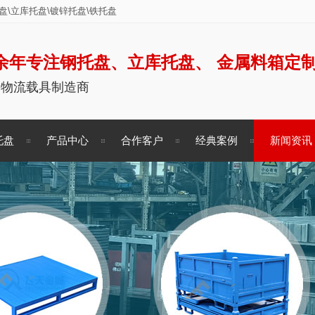
\立库托盘\镀锌托盘\铁托盘
余年专注钢托盘、立库托盘、 金属料箱定
储物流载具制造商
托盘
产品中心
合作客户
经典案例
新闻资讯