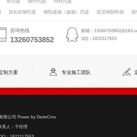
铁托盘
镀锌托盘
饲料托盘
箱
加长款钢托盘
钢制盛漏（渗漏）托盘
双层钢制料箱
镀
咨询热线
邮箱：13260753852@163.c
13260753852
13260753852
QQ：1822117553
定制方案
专业施工团队
实业有限公司
Power by DedeCms
联系人：干经理
Q：1822117553