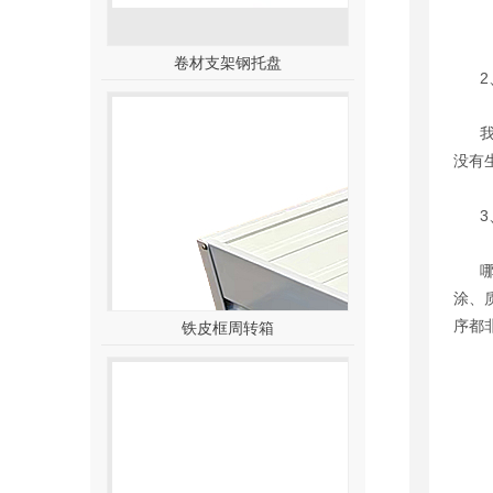
卷材支架钢托盘
2、
我们
没有
3、
哪个
涂、
序都
铁皮框周转箱