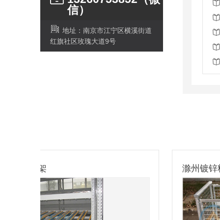
信）
地址：南京市江宁区横溪街道
红旗社区玫瑰大道9号
滁州镀锌料箱定制