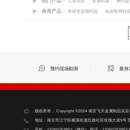
热门产品：
立库托盘
金属料箱
钢托盘
推荐产品：
卷材支架钢托盘
铁皮框周转
预约现场勘测
量身
版权所有：
Copyright ©2024 南京飞天金属制品
地址：南京市江宁区横溪街道红旗社区玫瑰大道9号 
手机：13260753852（微信） 电话：13260753852 Q