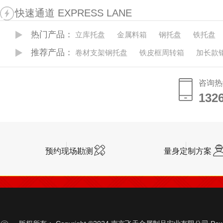
快速通道 EXPRESS LANE
热门产品：
立库托盘
金属料箱
钢托盘
铁托盘
推荐产品：
卷材支架钢托盘
铁皮框周转箱
加长款
咨询热
132
132
预约现场勘测
量身定制方案