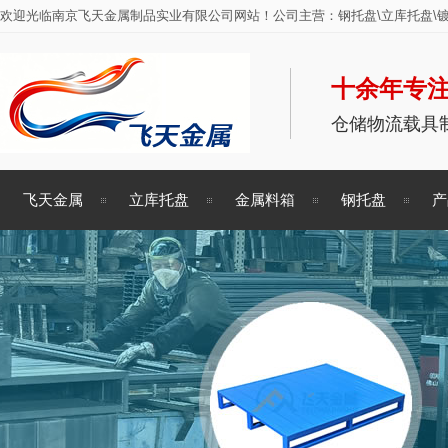
欢迎光临南京飞天金属制品实业有限公司网站！公司主营：钢托盘\立库托盘\镀
十余年专注
仓储物流载具
飞天金属
立库托盘
金属料箱
钢托盘
产