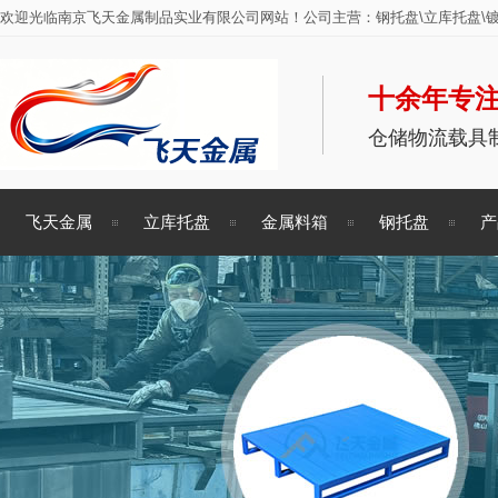
欢迎光临南京飞天金属制品实业有限公司网站！公司主营：钢托盘\立库托盘\镀
十余年专注
仓储物流载具
飞天金属
立库托盘
金属料箱
钢托盘
产