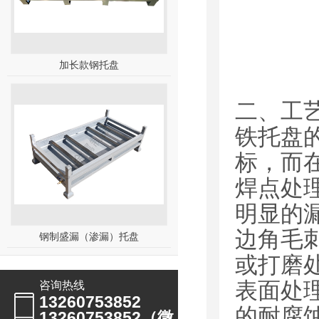
加长款钢托盘
二、工
铁托盘
标，而
焊点处
明显的
边角毛
钢制盛漏（渗漏）托盘
或打磨
表面处
咨询热线
13260753852
的耐腐
13260753852（微