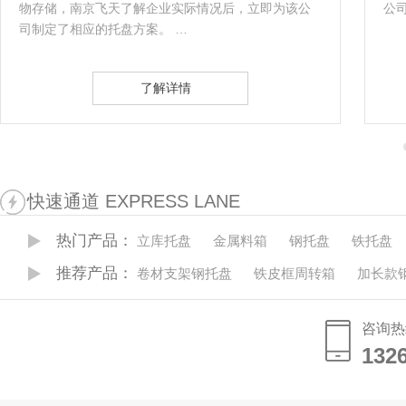
物存储，南京飞天了解企业实际情况后，立即为该公
公
司制定了相应的托盘方案。 …
了解详情
快速通道 EXPRESS LANE
热门产品：
立库托盘
金属料箱
钢托盘
铁托盘
推荐产品：
卷材支架钢托盘
铁皮框周转箱
加长款
咨询热
132
132