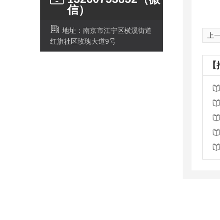
信）
地址：南京市江宁区横溪街道
上
红旗社区玫瑰大道9号
【