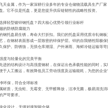
飞天金属，作为一家深耕行业多年的专业仓储物流载具生产厂家
盘。它不仅是托盘，更是您提升供应链韧性的战略性投资。
选择轻型镀锌钢托盘？四大核心优势引领行业标杆
 卓越的防锈防腐能力
的钢托盘易生锈，寿命大打折扣。我们的托盘采用优质冷轧钢板
艺，在钢材表面形成一层致密的锌保护层。锌的自我牺牲阳极保
久保护。防锈蚀，无惧仓库潮湿、户外淋雨、海鲜冷链运输等苛
 高强度与轻量化的完美平衡
先进的结构设计与高强度钢材，在保证出色承载性能的同时，实
便于人工搬运，有效降低员工劳动强度及运输能耗，为您的企业
 洁净环保，符合全球标准
属材质，无虫蛀、无霉变、无甲醛释放，洁净无菌，极易清洗消
的严苛要求。
 模块化设计，无缝对接智能仓储