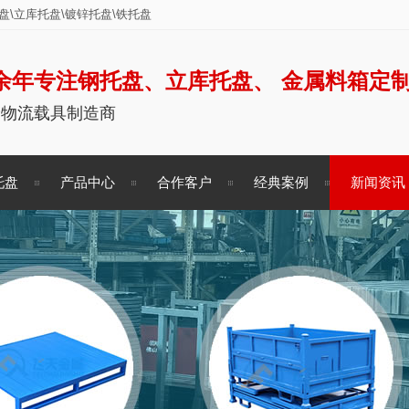
\立库托盘\镀锌托盘\铁托盘
余年专注钢托盘、立库托盘、 金属料箱定
储物流载具制造商
托盘
产品中心
合作客户
经典案例
新闻资讯