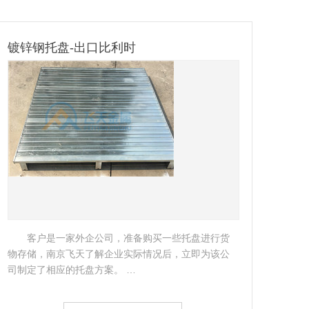
南通重型货架
汽
作为享富声誉的跨国集团，奇华顿香精香料有限
公司一直对仓储设备有着极高的管理要求。…
类较
架。