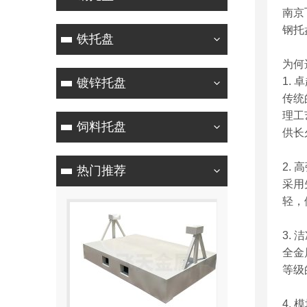
南京
钢托
铁托盘
为何
1.
镀锌托盘
传统
理工
饲料托盘
供长
2.
热门推荐
采用
轻，
3.
全金
等级
4.