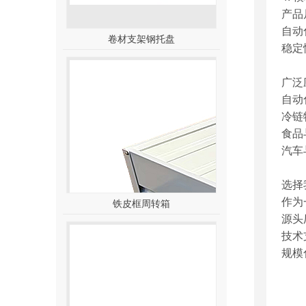
产品
自动
卷材支架钢托盘
稳定
广泛
自动
冷链
食品
汽车
选择
作为
铁皮框周转箱
源头
技术
规模