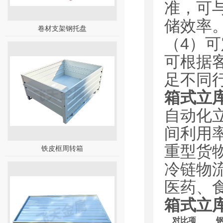
准，可
储效率
卷材支架钢托盘
（4）
可根据
足不同
箱式立
自动化
间利用
重型货
铁皮框周转箱
冷链物
医药、
箱式立库
对比项