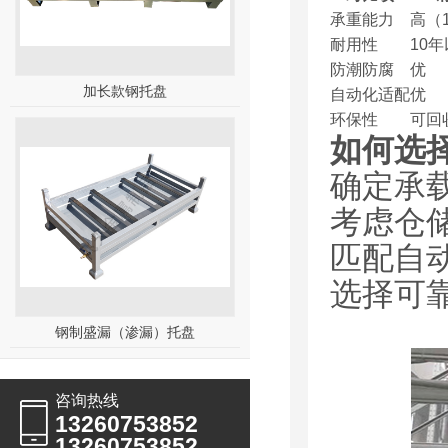
承重能力
高（1
耐用性
10
防潮防腐
优
加长款钢托盘
自动化适配
优
环保性
可回
如何选
确定承
考虑仓
匹配自
选择可
钢制盛漏（渗漏）托盘
咨询热线
13260753852
13260753852