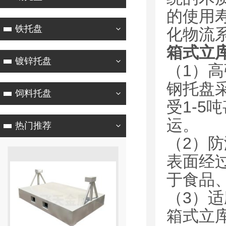
的使用
铁托盘
化物流
箱式立
镀锌托盘
（1）
钢托盘
饲料托盘
受1-
运。
热门推荐
（2）
表面经
于食品
（3）
箱式立库