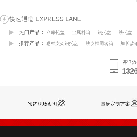
快速通道 EXPRESS LANE
热门产品：
立库托盘
金属料箱
钢托盘
铁托盘
推荐产品：
卷材支架钢托盘
铁皮框周转箱
加长款
咨询热
132
132
预约现场勘测
量身定制方案