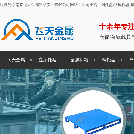
欢迎光临南京飞天金属制品实业有限公司网站！公司主营：钢托盘\立库托盘\镀
十余年专注
仓储物流载具
飞天金属
立库托盘
金属料箱
钢托盘
产