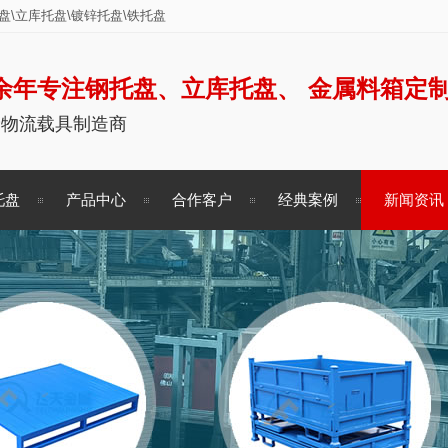
\立库托盘\镀锌托盘\铁托盘
余年专注钢托盘、立库托盘、 金属料箱定
储物流载具制造商
托盘
产品中心
合作客户
经典案例
新闻资讯