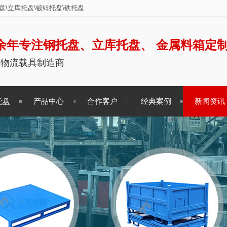
\立库托盘\镀锌托盘\铁托盘
余年专注钢托盘、立库托盘、 金属料箱定
储物流载具制造商
托盘
产品中心
合作客户
经典案例
新闻资讯