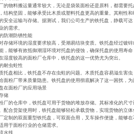
厂的物料搬运量通常较大，无论是袋装面粉还是原料，都需要托
，结构坚固，能够承受比木质或塑料托盘更高的重量。其刚性和
的安全运输与存储。据测试，我们公司生产的铁托盘，静载可达 3-
业的需求。​
的防潮防锈性能​
对存储环境的湿度要求较高，受潮易结块变质。铁托盘经过镀锌
能，能够有效抵御潮湿环境对托盘的侵蚀，确保托盘的使用寿命
在湿度较高的面粉厂仓库中，铁托盘的这一优势尤为突出。​
的耐虫蛀性​
质托盘相比，铁托盘不存在虫蛀的问题。木质托盘容易滋生害虫
给面粉厂带来质量隐患。铁托盘的使用彻底解决了这一困扰，为
盘在面粉厂的应用场景​
存储​
粉厂的仓库中，铁托盘可用于货物的堆放存储。其标准化的尺寸
。配合货架使用时，铁托盘能够轻松承载货物，实现货物的立体
厂定制的双面重型铁托盘，可双面合用，叉车操作便捷，能够在
适用于面粉行业的仓储需求。​
流水线​