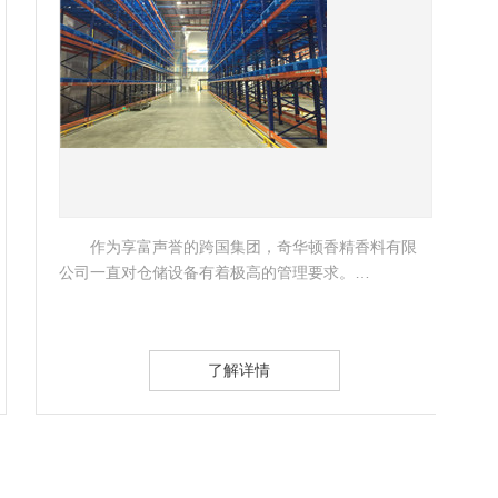
作为享富声誉的跨国集团，奇华顿香精香料有限
公司一直对仓储设备有着极高的管理要求。…
类较
架。
了解详情