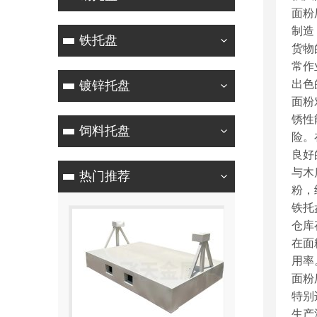
面粉
制造
铁托盘
货物
常作
出色
镀锌托盘
面粉
锈性
饲料托盘
险。
良好
与木
热门推荐
粉，
铁托
仓库
在面
用率
面粉
特别
生产