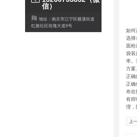
信）
地址：南京市江宁区横溪街道
红旗社区玫瑰大道9号
如何
选择
面粉
袋装
率。
方案。
正确
正确
布在
有焊
理，
上