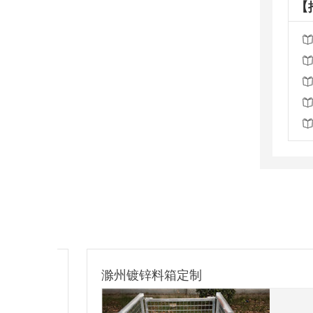
【
滁州镀锌料箱定制