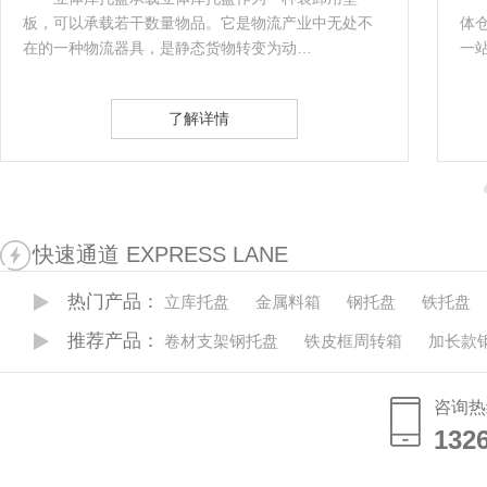
板，可以承载若干数量物品。它是物流产业中无处不
体
在的一种物流器具，是静态货物转变为动…
一
了解详情
快速通道 EXPRESS LANE
热门产品：
立库托盘
金属料箱
钢托盘
铁托盘
推荐产品：
卷材支架钢托盘
铁皮框周转箱
加长款
咨询热
132
132