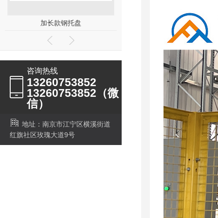
加长款钢托盘
钢制盛漏（渗漏）托盘
咨询热线
13260753852
13260753852（微
信）
地址：南京市江宁区横溪街道
红旗社区玫瑰大道9号