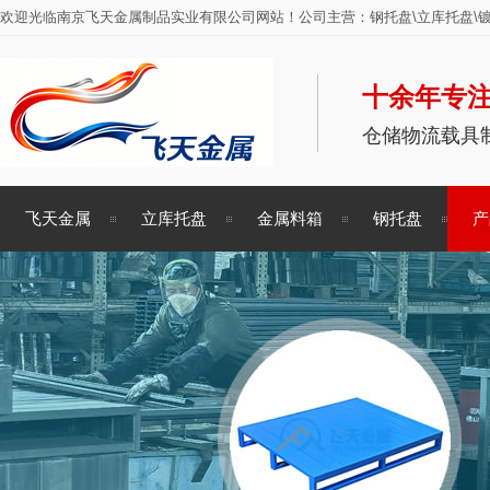
欢迎光临南京飞天金属制品实业有限公司网站！公司主营：钢托盘\立库托盘\镀
十余年专注
仓储物流载具
飞天金属
立库托盘
金属料箱
钢托盘
产