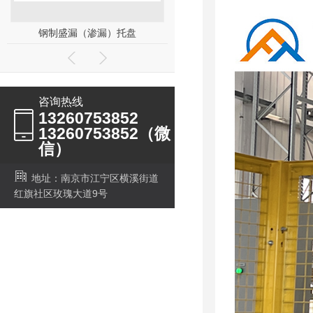
卷材支架钢托盘
铁皮框周转箱
咨询热线
13260753852
13260753852（微
信）
地址：南京市江宁区横溪街道
红旗社区玫瑰大道9号