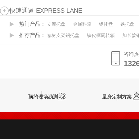
快速通道 EXPRESS LANE
热门产品：
立库托盘
金属料箱
钢托盘
铁托盘
推荐产品：
卷材支架钢托盘
铁皮框周转箱
加长款
咨询热
132
132
预约现场勘测
量身定制方案