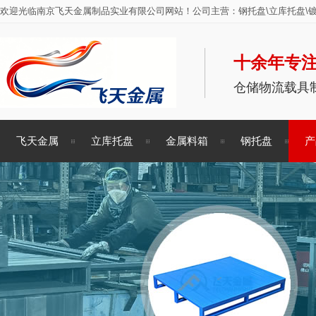
欢迎光临南京飞天金属制品实业有限公司网站！公司主营：钢托盘\立库托盘\镀
十余年专注
仓储物流载具
飞天金属
立库托盘
金属料箱
钢托盘
产