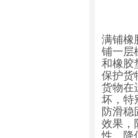
满铺橡
铺一层
和橡胶
保护货
货物在
坏，特
防滑稳
效果，
性，降