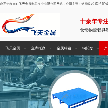
欢迎光临南京飞天金属制品实业有限公司网站！公司主营：钢托盘\立库托盘\镀
十余年专注
仓储物流载具
飞天金属
立库托盘
金属料箱
钢托盘
产