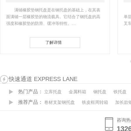
托盘是在钢托盘的基础上，在其表
防滑钢托盘又叫金属
的物流载具。它结合了钢托盘的高
单层铺板下设纵梁或垫块
滑、缓冲等特性。…
叉车或托盘搬运车进行作
了解详情
了
快速通道 EXPRESS LANE
热门产品：
立库托盘
金属料箱
钢托盘
铁托盘
推荐产品：
卷材支架钢托盘
铁皮框周转箱
加长款
咨询热
132
132