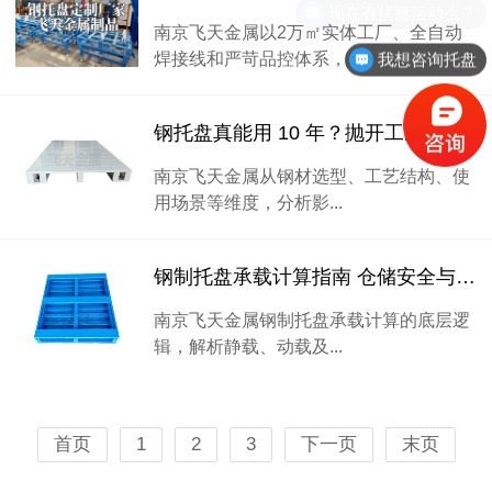
现在有优惠活动么？
南京飞天金属以2万㎡实体工厂、全自动
焊接线和严苛品控体系，...
我想咨询托盘
钢托盘真能用 10 年？抛开工况谈寿命，都是不专业的
南京飞天金属从钢材选型、工艺结构、使
用场景等维度，分析影...
钢制托盘承载计算指南 仓储安全与载重核定方法论
南京飞天金属钢制托盘承载计算的底层逻
辑，解析静载、动载及...
首页
1
2
3
下一页
末页