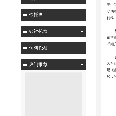
于中
度的
铁托盘
转移
镀锌托盘
东西
详细
饲料托盘
集装
火车
热门推荐
是托
尺度