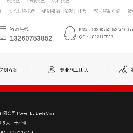
铁托盘
镀锌托盘
饲料托盘
箱
加长款钢托盘
钢制盛漏（渗漏）托盘
双层钢制料箱
镀
咨询热线
邮箱：13260753852@163.c
13260753852
13260753852
QQ：1822117553
定制方案
专业施工团队
实业有限公司
Power by DedeCms
联系人：干经理
Q：1822117553