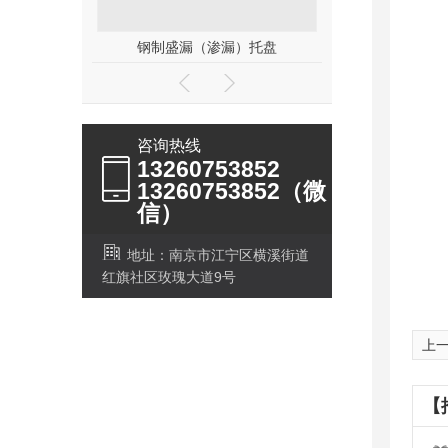
卷材支架钢托盘
铁皮框
咨询热线
13260753852
13260753852（微
信）
地址：南京市江宁区横溪街道
红旗社区玫瑰大道9号
上
【