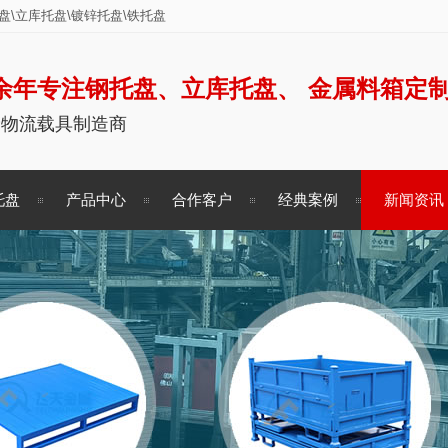
\立库托盘\镀锌托盘\铁托盘
余年专注钢托盘、立库托盘、 金属料箱定
储物流载具制造商
托盘
产品中心
合作客户
经典案例
新闻资讯