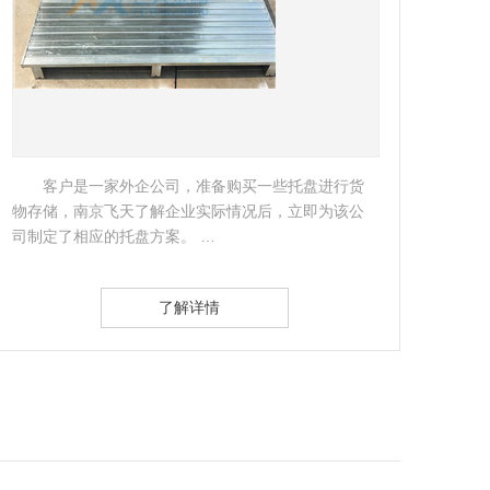
作为享富声誉的跨国集团，奇华顿香精香料有限
公司一直对仓储设备有着极高的管理要求。…
类较
架。
了解详情