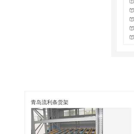
滁州镀锌料箱定制