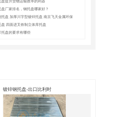
托盘提升货物运输效率的利器
托盘厂家排名，钢托盘哪家好？
制托盘 加厚川字型镀锌托盘 南京飞天金属环保
托盘 四面进叉铁制立体库托盘
库托盘的要求有哪些
南通重型货架
汽