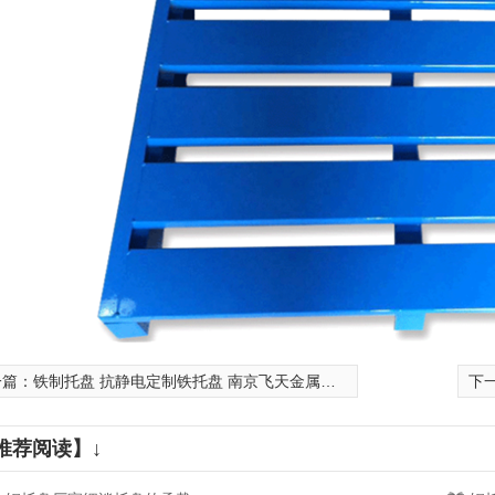
周转箱
加长款钢托盘
钢制盛漏
一篇：
铁制托盘 抗静电定制铁托盘 南京飞天金属立库钢
下
推荐阅读】↓