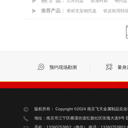
热门产品：
立库托盘
金属料箱
钢托盘
推荐产品：
卷材支架钢托盘
铁皮框周转
预约现场勘测
量身
版权所有：
Copyright ©2024 南京飞天金属制品
地址：南京市江宁区横溪街道红旗社区玫瑰大道9号 
手机：13260753852（微信） 电话：13260753852 Q