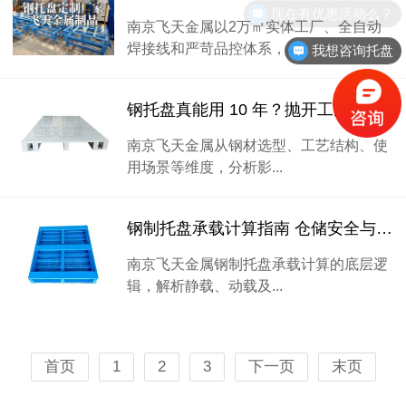
现在有优惠活动么？
南京飞天金属以2万㎡实体工厂、全自动
焊接线和严苛品控体系，...
我想咨询托盘
钢托盘真能用 10 年？抛开工况谈寿命，都是不专业的
南京飞天金属从钢材选型、工艺结构、使
用场景等维度，分析影...
钢制托盘承载计算指南 仓储安全与载重核定方法论
南京飞天金属钢制托盘承载计算的底层逻
辑，解析静载、动载及...
首页
1
2
3
下一页
末页