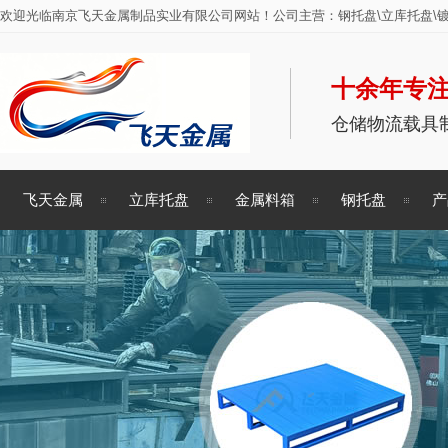
欢迎光临南京飞天金属制品实业有限公司网站！公司主营：钢托盘\立库托盘\镀
十余年专注
仓储物流载具
飞天金属
立库托盘
金属料箱
钢托盘
产