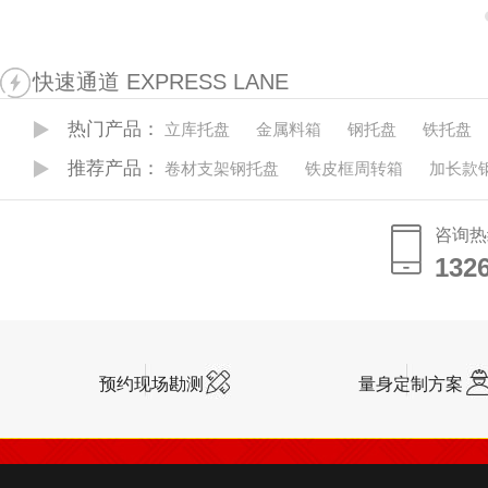
快速通道 EXPRESS LANE
热门产品：
立库托盘
金属料箱
钢托盘
铁托盘
推荐产品：
卷材支架钢托盘
铁皮框周转箱
加长款
咨询热
132
132
预约现场勘测
量身定制方案