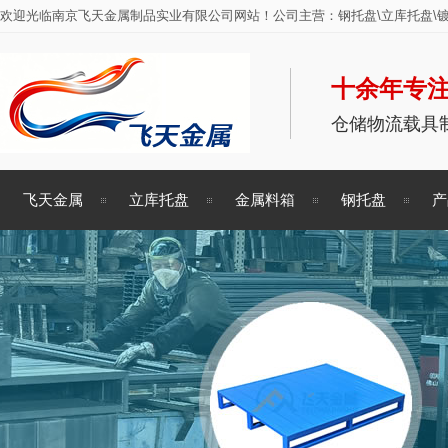
欢迎光临南京飞天金属制品实业有限公司网站！公司主营：钢托盘\立库托盘\镀
十余年专注
仓储物流载具
飞天金属
立库托盘
金属料箱
钢托盘
产