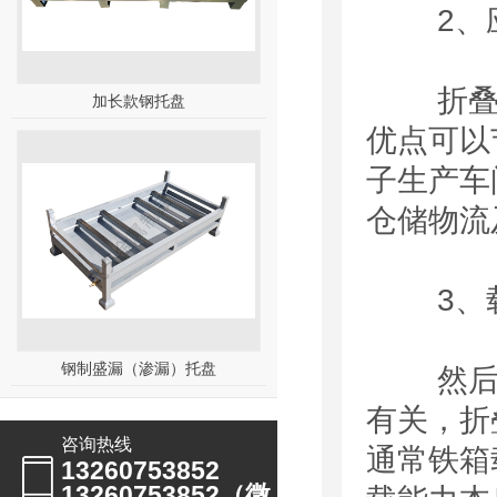
2、应
折叠式
加长款钢托盘
优点可以
子生产车
仓储物流
3、载
钢制盛漏（渗漏）托盘
然后就
有关，折
咨询热线
通常铁箱
13260753852
13260753852（微