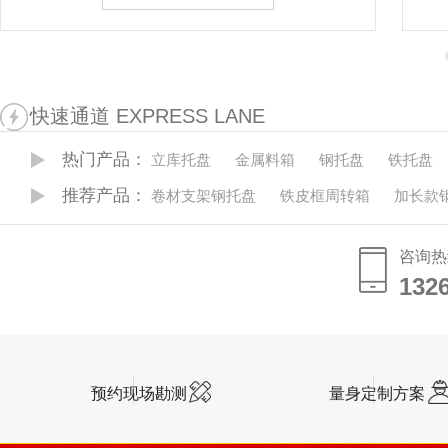
快速通道 EXPRESS LANE
热门产品：
立库托盘
金属料箱
钢托盘
铁托盘
推荐产品：
卷材支架钢托盘
铁皮框周转箱
加长款
咨询热
132
132
预约现场勘测
量身定制方案