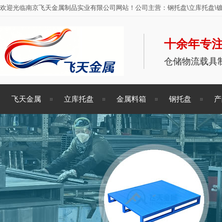
欢迎光临南京飞天金属制品实业有限公司网站！公司主营：钢托盘\立库托盘\镀
十余年专注
仓储物流载具
飞天金属
立库托盘
金属料箱
钢托盘
产