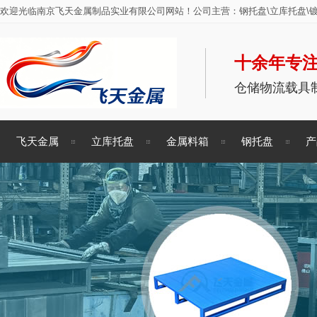
欢迎光临南京飞天金属制品实业有限公司网站！公司主营：钢托盘\立库托盘\镀
十余年专注
仓储物流载具
飞天金属
立库托盘
金属料箱
钢托盘
产