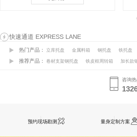
快速通道 EXPRESS LANE
热门产品：
立库托盘
金属料箱
钢托盘
铁托盘
推荐产品：
卷材支架钢托盘
铁皮框周转箱
加长款
咨询热
132
132
预约现场勘测
量身定制方案