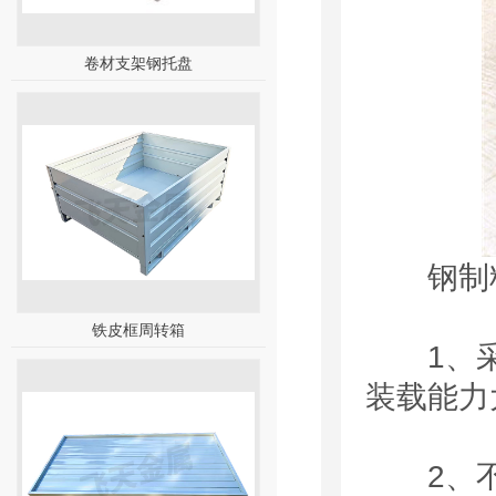
卷材支架钢托盘
钢制料
铁皮框周转箱
1、采用
装载能力
2、不