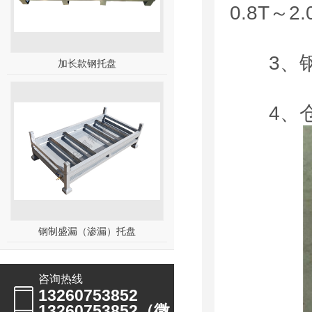
0.8T
3、钢
加长款钢托盘
4、仓
钢制盛漏（渗漏）托盘
咨询热线
13260753852
13260753852（微