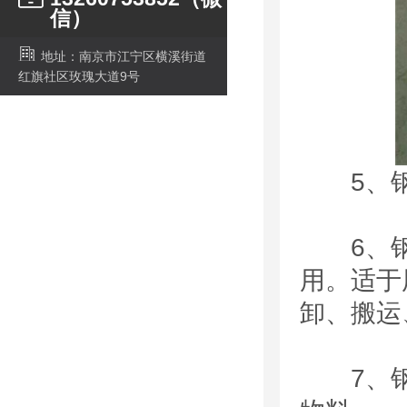
信）
地址：南京市江宁区横溪街道
红旗社区玫瑰大道9号
5、钢
6、钢
用。适于
卸、搬运
7、钢