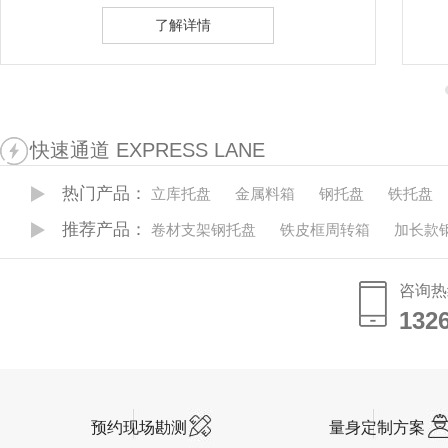
了解详情
快速通道 EXPRESS LANE
热门产品：
立库托盘
金属料箱
钢托盘
铁托盘
推荐产品：
卷材支架钢托盘
铁皮框周转箱
加长款
咨询热
132
132
预约现场勘测
量身定制方案