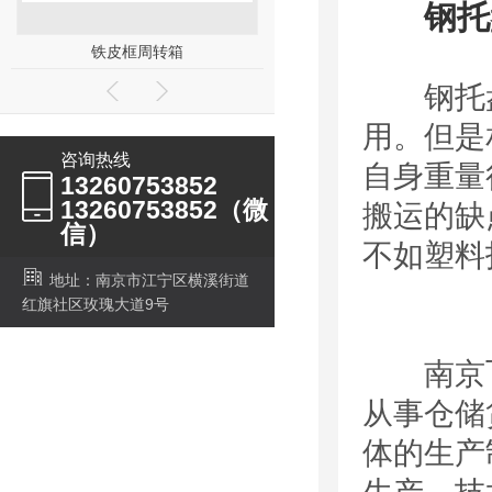
钢托
加长款钢托盘
钢制盛漏（渗漏）托盘
钢托盘
用。但是
咨询热线
自身重量
13260753852
13260753852（微
搬运的缺
信）
不如塑料
地址：南京市江宁区横溪街道
红旗社区玫瑰大道9号
南京飞天
从事仓储
体的生产