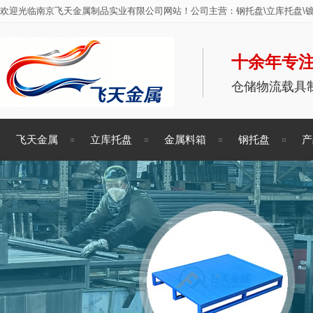
欢迎光临南京飞天金属制品实业有限公司网站！公司主营：钢托盘\立库托盘\镀
十余年专注
仓储物流载具
飞天金属
立库托盘
金属料箱
钢托盘
产