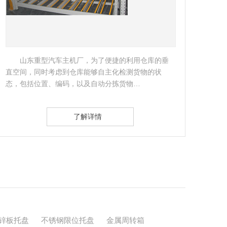
，为了便捷的利用仓库的垂
客户是国内的著名的制冷设
能够自主化检测货物的状
总部生产基地，需要缓解生产需
及自动分拣货物…
力，故考虑做一批镀锌料箱。…
解详情
了解详情
锌板托盘
不锈钢限位托盘
金属周转箱