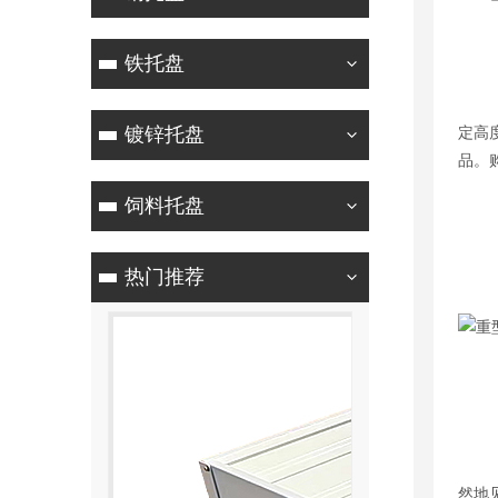
重
铁托盘
重型
镀锌托盘
定高
品。
饲料托盘
重型
重型
热门推荐
重
1、
2、
然地