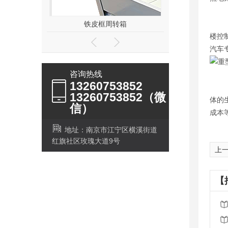
3、
铁皮框周转箱
加长款钢托盘
楼控
汽车
咨询热线
13260753852
南京
13260753852（微
体的
信）
成本
地址：南京市江宁区横溪街道
红旗社区玫瑰大道9号
上
【