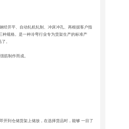
带钢经开平、自动轧机轧制、冲床冲孔、再根据客户指
×50三种规格。是一种冷弯行业专为货架生产的标准产
品了。
强筋制作而成。
。
开到仓储货架上储放，在选择货品时，能够 一目了