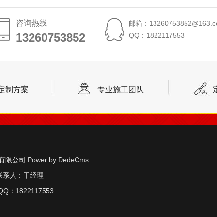
咨询热线
邮箱：13260753852@163.c
13260753852
13260753852
QQ：1822117553
定制方案
专业施工团队
实业有限公司
Power by DedeCms
联系人：干经理
Q：1822117553