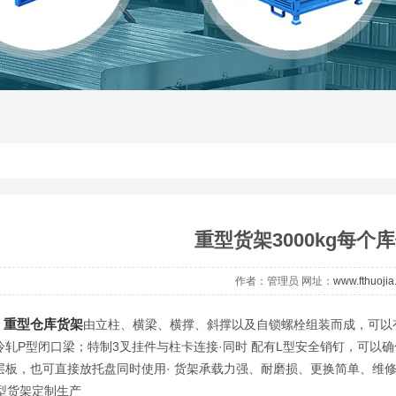
重型货架3000kg每个
作者：管理员 网址：
www.fthuoji
重型仓库货架
由立柱、横梁、横撑、斜撑以及自锁螺栓组装而成，可以
冷轧P型闭口梁；特制3叉挂件与柱卡连接·同时 配有L型安全销钉，可以
层板，也可直接放托盘同时使用· 货架承载力强、耐磨损、更换简单、维