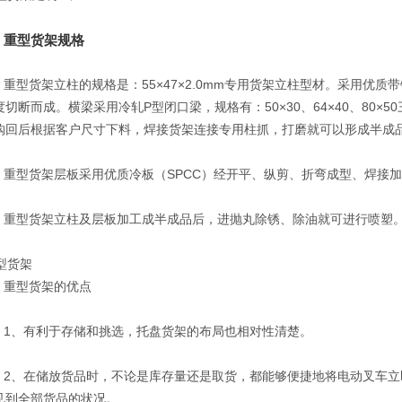
型货架规格
货架立柱的规格是：55×47×2.0mm专用货架立柱型材。采用优质
度切断而成。横梁采用冷轧P型闭口梁，规格有：50×30、64×40、80
购回后根据客户尺寸下料，焊接货架连接专用柱抓，打磨就可以形成半成
货架层板采用优质冷板（SPCC）经开平、纵剪、折弯成型、焊接加
货架立柱及层板加工成半成品后，进抛丸除锈、除油就可进行喷塑
型货架的优点
有利于存储和挑选，托盘货架的布局也相对性清楚。
在储放货品时，不论是库存量还是取货，都能够便捷地将电动叉车立即
见到全部货品的状况。