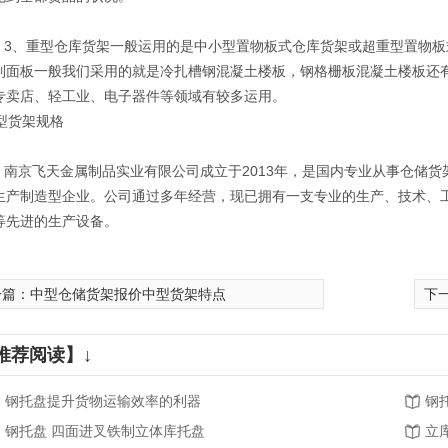
重型仓库货架一般运用的是中小型置物板式仓库货架或超重型置物板式
钢制盛漏（渗漏）托盘
制面板一般我们采用的就是冷扎槽钢混凝土楼板，钢格栅板混凝土楼板还
专卖店、轻工业、电子器件等领域有较多运用。
飞天金属制品实业有限公司成立于2013年，是国内专业从事仓储货
生产制造型企业。公司通过多年经营，现已拥有一支专业的生产、技术、
等先进的生产设备。
一篇：
中型仓储货架报价中型货架特点
下
推荐阅读】↓
钢托盘提升货物运输效率的利器
钢
钢托盘 四面进叉铁制立体库托盘
立