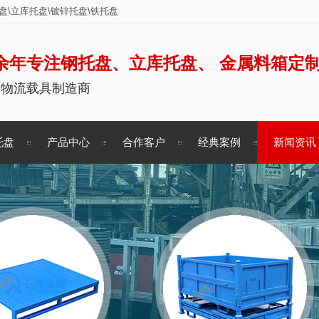
\立库托盘\镀锌托盘\铁托盘
余年专注钢托盘、立库托盘、 金属料箱定
储物流载具制造商
托盘
产品中心
合作客户
经典案例
新闻资讯