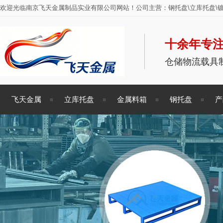
欢迎光临南京飞天金属制品实业有限公司网站！公司主营：钢托盘\立库托盘\镀
十余年专注
仓储物流载具
飞天金属
立库托盘
金属料箱
钢托盘
产