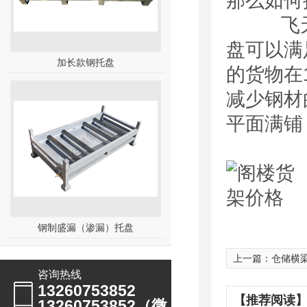
那么如何
飞天会
盘可以满
加长款钢托盘
的货物在
减少钢材
平面满铺
钢制盛漏（渗漏）托盘
上一篇：
仓储横
咨询热线
13260753852
【推荐阅读】
13260753852（微