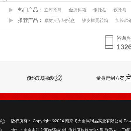
热门产品：
立库托盘
金属料箱
钢托盘
铁托盘
推荐产品：
卷材支架钢托盘
铁皮框周转箱
加长款
咨询热
132
132
预约现场勘测
量身定制方案
版权所有：
Copyright ©2024 南京飞天金属制品实业有限公司
Pow
地址：南京市江宁区横溪街道红旗社区玫瑰大道9号 联系人：干经