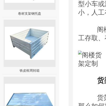
型小车或
小，人工
卷材支架钢托盘
阁楼货
工存取、
铁皮框周转箱
货架
货架的