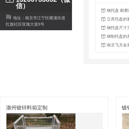
信）
钢托盘 耐
地址：南京市江宁区横溪街道
立库托盘的
红旗社区玫瑰大道9号
钢托盘尺寸
钢制托盘的
南京飞天金
锌料箱定制
镀锌钢托盘-