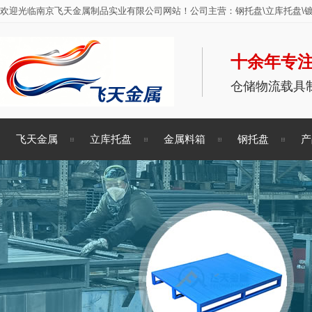
欢迎光临南京飞天金属制品实业有限公司网站！公司主营：钢托盘\立库托盘\镀
十余年专注
仓储物流载具
飞天金属
立库托盘
金属料箱
钢托盘
产