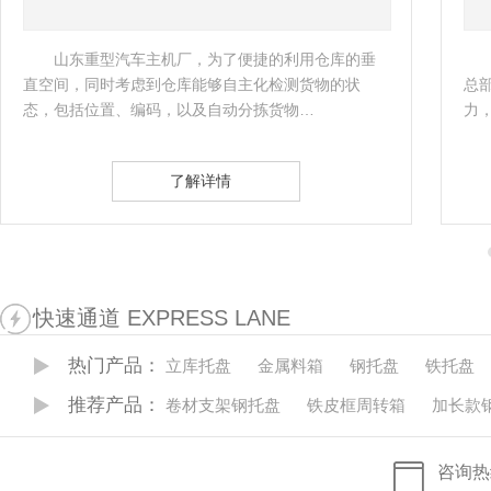
客户是国内的著名的制冷设备制造商，滁州作为
总部生产基地，需要缓解生产需要及货物存放的压
物
力，故考虑做一批镀锌料箱。…
司
了解详情
快速通道 EXPRESS LANE
热门产品：
立库托盘
金属料箱
钢托盘
铁托盘
推荐产品：
卷材支架钢托盘
铁皮框周转箱
加长款
咨询热