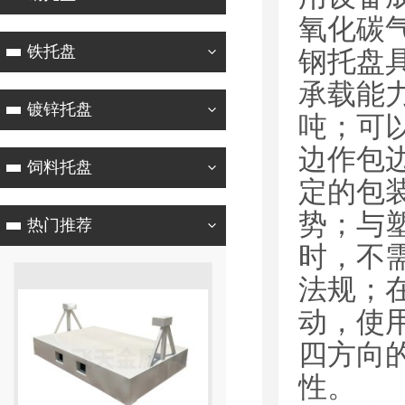
氧化碳
铁托盘
钢托盘
承载能力
镀锌托盘
吨；可
边作包
饲料托盘
定的包
势；与
热门推荐
时，不
法规；
动，使
四方向
性。