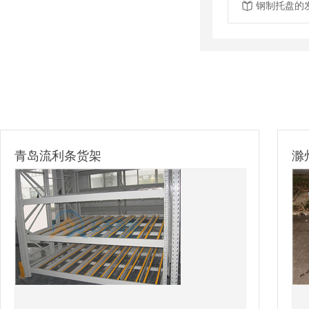
钢制托盘的
滁州镀锌料箱定制
镀