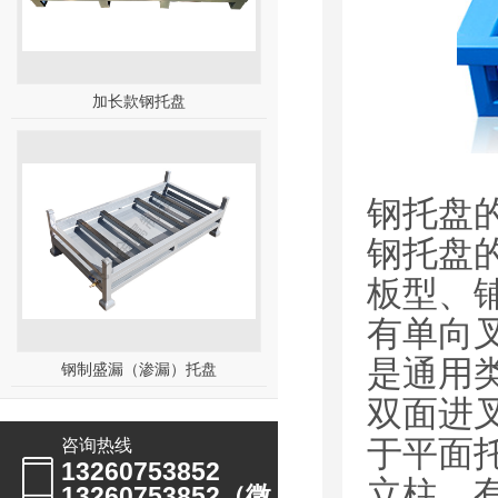
加长款钢托盘
钢托盘
钢托盘
板型、
有单向
是通用
钢制盛漏（渗漏）托盘
双面进
于平面
咨询热线
13260753852
立柱，
13260753852（微