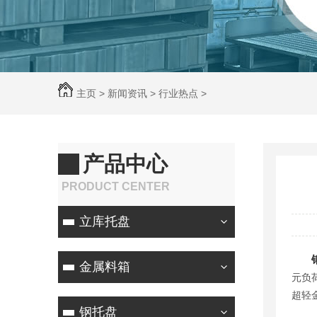
主页
>
新闻资讯
>
行业热点
>
产品中心
PRODUCT CENTER
立库托盘
金属料箱
元负
超轻
钢托盘