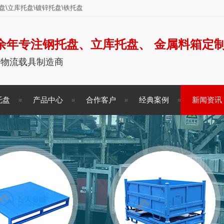
\立库托盘\镀锌托盘\铁托盘
余年专注钢托盘、立库托盘、 金属料箱定
储物流载具制造商
托盘
产品中心
合作客户
经典案例
新闻资讯