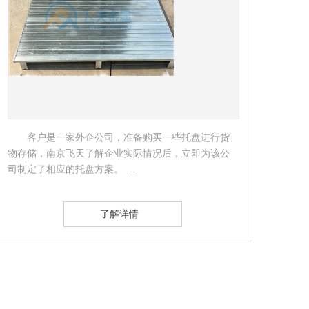
作为享富声誉的跨国集团，奇华顿香精香料有限
公司一直对仓储设备有着极高的管理要求。…
类较
架。
了解详情