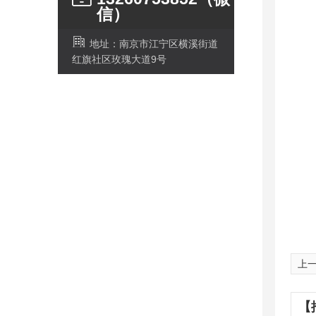
信）
地址：南京市江宁区横溪街道
红旗社区玫瑰大道9号
上
【