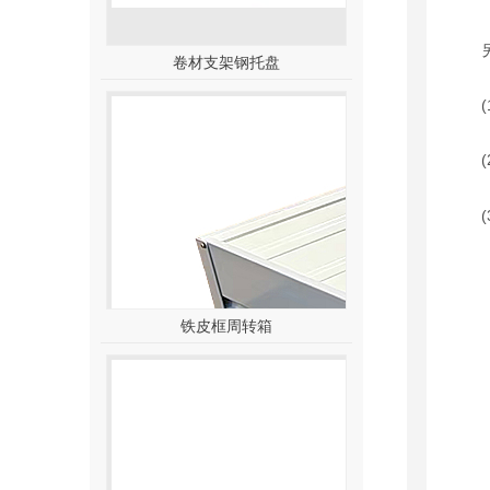
另外
卷材支架钢托盘
(1
(2
(3
铁皮框周转箱