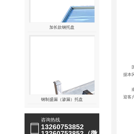
加长款钢托盘
国际标
据本
南京
迎客户
钢制盛漏（渗漏）托盘
咨询热线
13260753852
13260753852（微