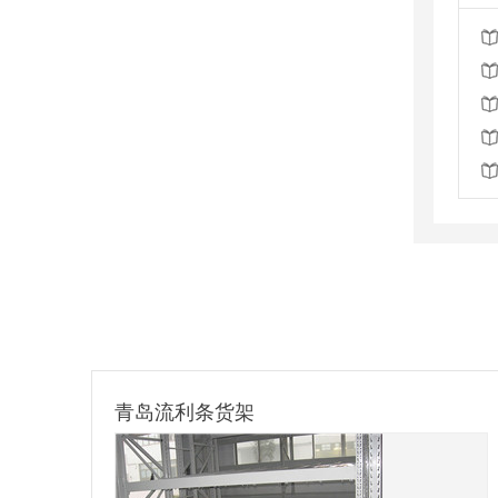
滁州镀锌料箱定制