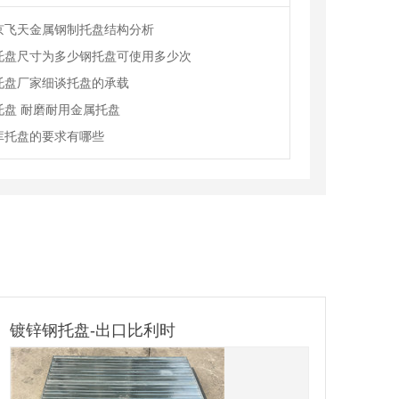
京飞天金属钢制托盘结构分析
托盘尺寸为多少钢托盘可使用多少次
托盘厂家细谈托盘的承载
托盘 耐磨耐用金属托盘
库托盘的要求有哪些
南通重型货架
汽