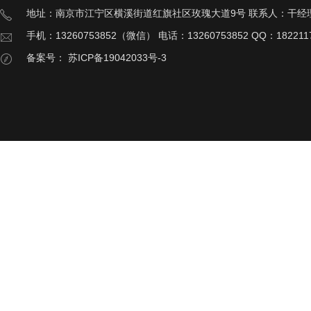
地址：南京市江宁区横溪街道红旗社区玫瑰大道9号 联系人：干经
手机：13260753852（微信） 电话：13260753852 QQ：182211
备案号：
苏ICP备19042033号-3