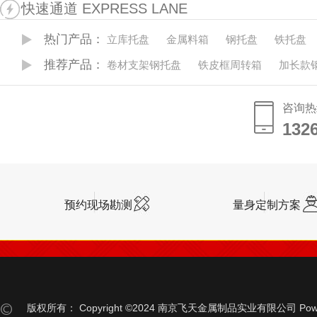
快速通道 EXPRESS LANE
热门产品：
立库托盘
金属料箱
钢托盘
铁托盘
推荐产品：
卷材支架钢托盘
铁皮框周转箱
加长款
咨询热
132
132
预约现场勘测
量身定制方案
版权所有：
Copyright ©2024 南京飞天金属制品实业有限公司
Pow