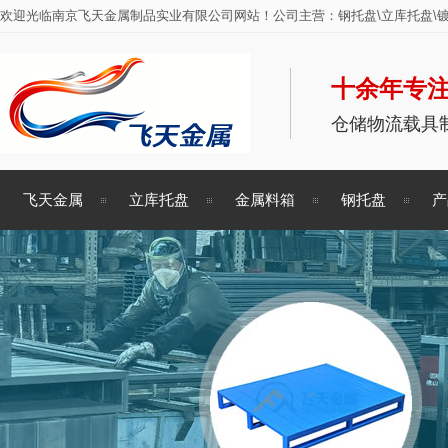
欢迎光临南京飞天金属制品实业有限公司网站！公司主营：钢托盘\立库托盘\镀
十余年专注
仓储物流载具
飞天金属
立库托盘
金属料箱
钢托盘
产