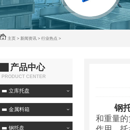
主页
>
新闻资讯
>
行业热点
>
产品中心
PRODUCT CENTER
立库托盘
钢
金属料箱
和重量的
作用。托
钢托盘