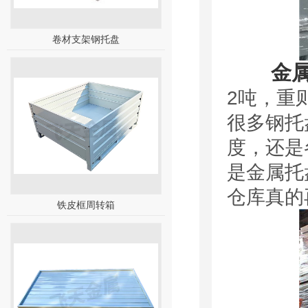
卷材支架钢托盘
金
2吨，重
很多钢托
度，还是
是金属托
仓库真的
铁皮框周转箱