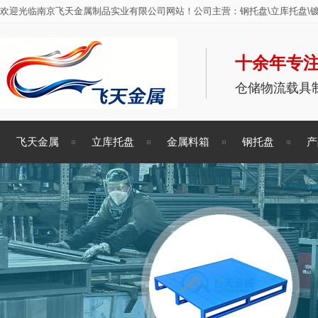
欢迎光临南京飞天金属制品实业有限公司网站！公司主营：钢托盘\立库托盘\镀
十余年专注
仓储物流载具
飞天金属
立库托盘
金属料箱
钢托盘
产