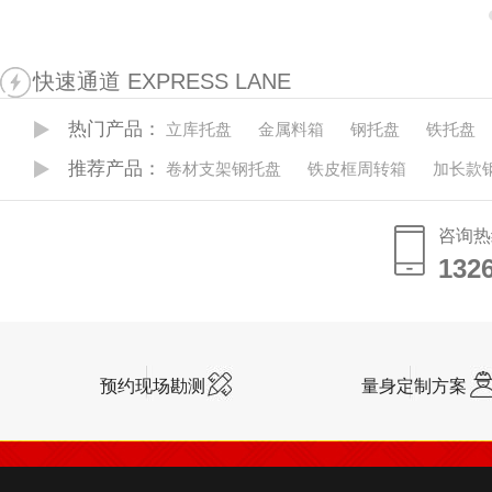
快速通道 EXPRESS LANE
热门产品：
立库托盘
金属料箱
钢托盘
铁托盘
推荐产品：
卷材支架钢托盘
铁皮框周转箱
加长款
咨询热
132
132
预约现场勘测
量身定制方案