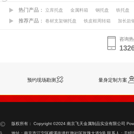
热门产品：
立库托盘
金属料箱
钢托盘
铁托盘
推荐产品：
卷材支架钢托盘
铁皮框周转箱
加长款
咨询热
132
132
预约现场勘测
量身定制方案
版权所有：
Copyright ©2024 南京飞天金属制品实业有限公司
Pow
地址：南京市江宁区横溪街道红旗社区玫瑰大道9号 联系人：干经