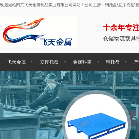
欢迎光临南京飞天金属制品实业有限公司网站！公司主营：钢托盘\立库托盘\镀
十余年专注
仓储物流载具
飞天金属
立库托盘
金属料箱
钢托盘
产