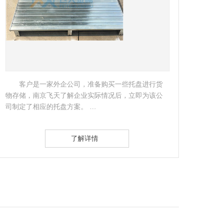
作为享富声誉的跨国集团，奇华顿香精香料有限
公司一直对仓储设备有着极高的管理要求。…
类较
架。
了解详情