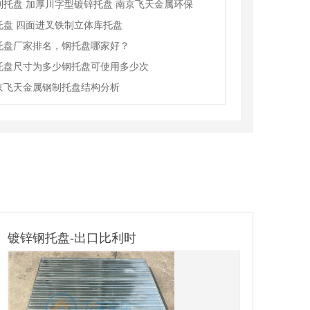
制托盘 加厚川字型镀锌托盘 南京飞天金属环保
托盘 四面进叉铁制立体库托盘
托盘厂家排名，钢托盘哪家好？
托盘尺寸为多少钢托盘可使用多少次
京飞天金属钢制托盘结构分析
南通重型货架
汽