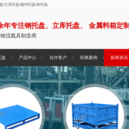
\立库托盘\镀锌托盘\铁托盘
余年专注钢托盘、立库托盘、 金属料箱定
储物流载具制造商
托盘
产品中心
合作客户
经典案例
新闻资讯