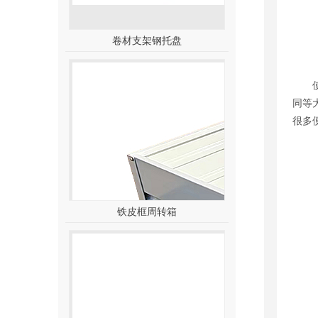
卷材支架钢托盘
使
同等
很多
铁皮框周转箱