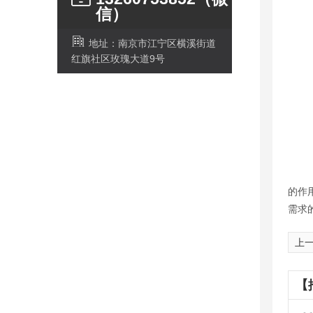
信）
地址：南京市江宁区横溪街道
红旗社区玫瑰大道9号
因此
的作
需求
上
【