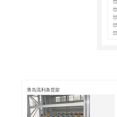
滁州镀锌料箱定制